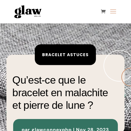
BRACELET ASTUCES
Qu’est-ce que le
bracelet en malachite
et pierre de lune ?
par
glawconnexphp
|
Nov 28, 2023